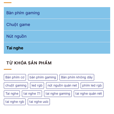
Bàn phím gaming
Chuột game
Nút nguồn
Tai nghe
TỪ KHÓA SẢN PHẨM
Bàn phím cơ
bàn phím gaming
Bàn phím không dây
chuột gaming
led rgb
nút nguồn quán net
phím led rgb
Tai nghe
tai nghe 7.1
tai nghe gaming
tai nghe quán nét
tai nghe rgb
tai nghe usb