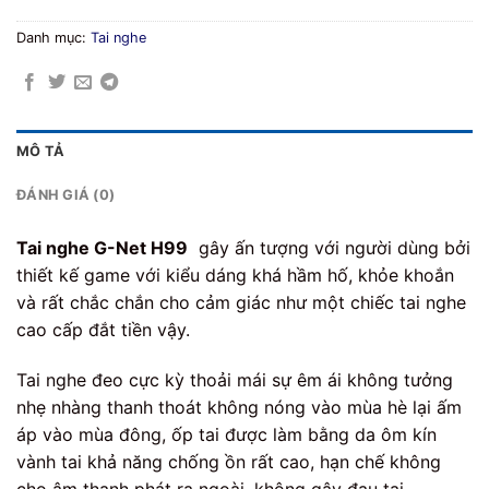
Danh mục:
Tai nghe
MÔ TẢ
ĐÁNH GIÁ (0)
Tai nghe G-Net H99
gây ấn tượng với người dùng bởi
thiết kế game với kiểu dáng khá hầm hố, khỏe khoắn
và rất chắc chắn cho cảm giác như một chiếc tai nghe
cao cấp đắt tiền vậy.
Tai nghe đeo cực kỳ thoải mái sự êm ái không tưởng
nhẹ nhàng thanh thoát không nóng vào mùa hè lại ấm
áp vào mùa đông, ốp tai được làm bằng da ôm kín
vành tai khả năng chống ồn rất cao, hạn chế không
cho âm thanh phát ra ngoài, không gây đau tai