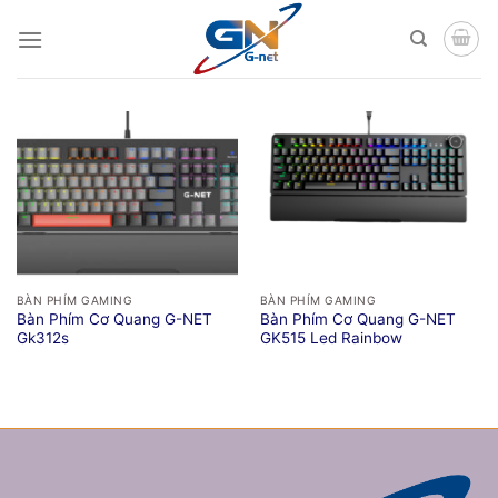
Chuyển
đến
nội
dung
BÀN PHÍM GAMING
BÀN PHÍM GAMING
Bàn Phím Cơ Quang G-NET
Bàn Phím Cơ Quang G-NET
Gk312s
GK515 Led Rainbow