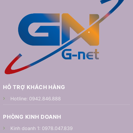
HỖ TRỢ KHÁCH HÀNG
Hotline:
0942.846.888
PHÒNG KINH DOANH
Kinh doanh 1:
0978.047.839