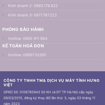
Kinh doanh 2:
0965.178.822
Kinh doanh 3:
0971.787.222
PHÒNG BẢO HÀNH
Hotline:
0965 911 864
KẾ TOÁN HOÁ ĐƠN
Hotline:
0989733395
CÔNG TY TNHH TM& DỊCH VỤ MÁY TÍNH HƯNG
VIỆT
GPKD Số: 0106785943 Sở KH và ĐT TP Hà Nội cấp ngày
09/03/2015, đăng ký thay đổi lần thứ: 3, ngày 03 tháng 11
năm 2023