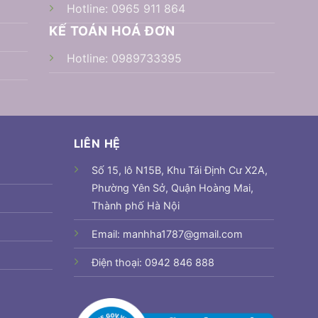
Hotline:
0965 911 864
KẾ TOÁN HOÁ ĐƠN
Hotline:
0989733395
LIÊN HỆ
Số 15, lô N15B, Khu Tái Định Cư X2A,
Phường Yên Sở, Quận Hoàng Mai,
Thành phố Hà Nội
Email: manhha1787@gmail.com
Điện thoại: 0942 846 888