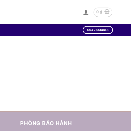
0
₫
0942846888
PHÒNG BẢO HÀNH