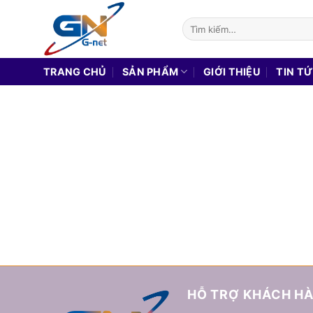
Chuyển
Tìm
đến
kiếm:
nội
dung
TRANG CHỦ
SẢN PHẨM
GIỚI THIỆU
TIN T
HỖ TRỢ KHÁCH H