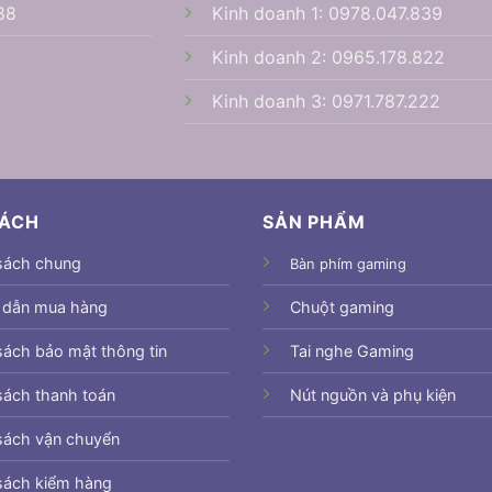
88
Kinh doanh 1:
0978.047.839
Kinh doanh 2:
0965.178.822
Kinh doanh 3:
0971.787.222
SÁCH
SẢN PHẨM
sách chung
Bàn phím gaming
 dẫn mua hàng
Chuột gaming
sách bảo mật thông tin
Tai nghe Gaming
sách thanh toán
Nút nguồn và phụ kiện
sách vận chuyển
sách kiểm hàng