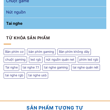
Chuột game
Nút nguồn
Tai nghe
TỪ KHÓA SẢN PHẨM
Bàn phím cơ
bàn phím gaming
Bàn phím không dây
chuột gaming
led rgb
nút nguồn quán net
phím led rgb
Tai nghe
tai nghe 7.1
tai nghe gaming
tai nghe quán nét
tai nghe rgb
tai nghe usb
SẢN PHẨM TƯƠNG TỰ