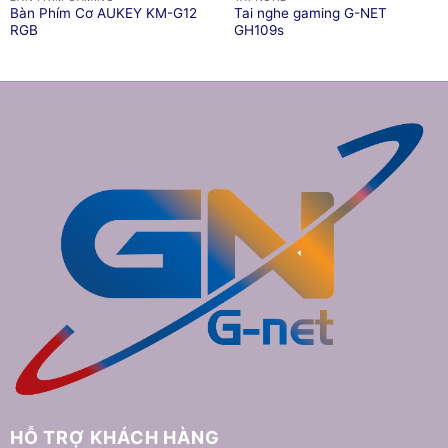
Bàn Phím Cơ AUKEY KM-G12
Tai nghe gaming G-NET
RGB
GH109s
HỖ TRỢ KHÁCH HÀNG